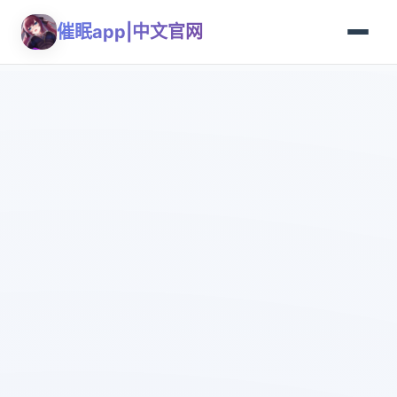
催眠app|中文官网