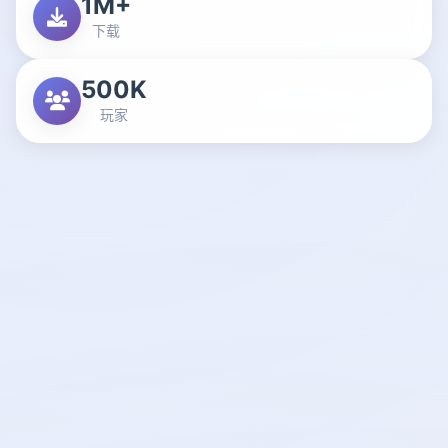
1M+
下载
500K
玩家