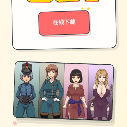
→
✦ ★
在线下载
✧
♡
★
♥