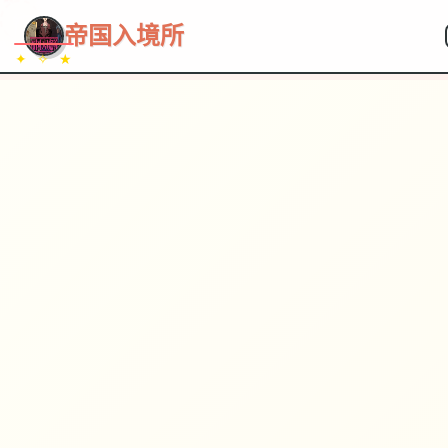
~~~
★
♡
✦
✧
♥
~
→
↗
帝国入境所
✦ ✧ ★