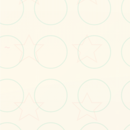
～
🎇
画面艺术展