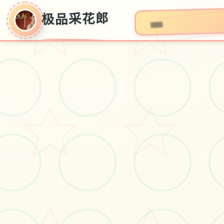
极品采花郎
极品采花郎
v1.3.1,时下,官方简体中文拷贝
#电脑
#极品3D