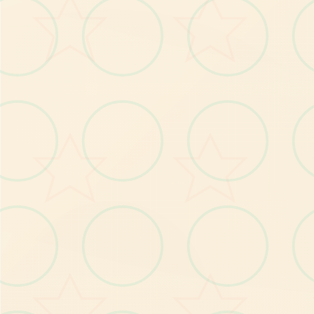
你
将
与
美
女
们
朝
夕
相
处
二
时
日
段