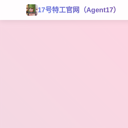
17号特工官网（Agent17）