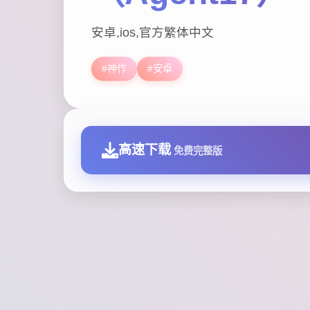
安卓,ios,官方繁体中文
#神作
#安卓
高速下载
免费完整版