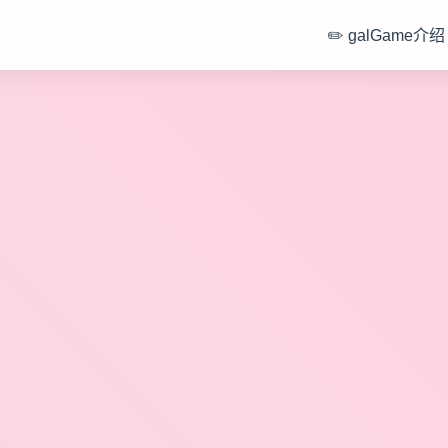
✏️ galGame介绍