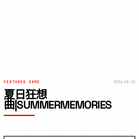
FEATURED GAME
2026.08.10
夏日狂想
曲|SUMMERMEMORIES