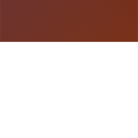
游戏详情
游戏说明
《用催眠APP洗脑高傲大小姐2》是畅销SLG的续
作，游戏者通过策略性选择影响主角关系。本次更新
扩展了校园场景的交互逻辑，新增的“社团活动”事件