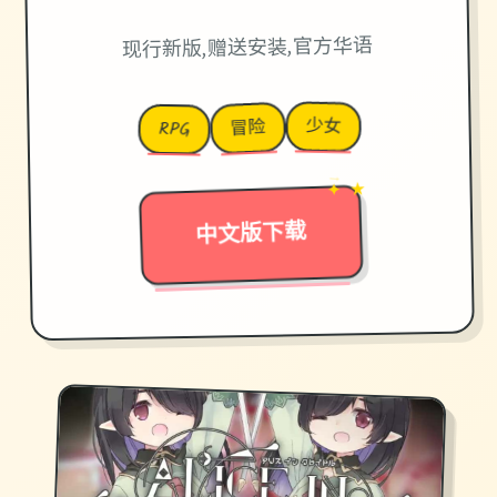
现行新版,赠送安装,官方华语
少女
冒险
RPG
✦ ★
→
中文版下载