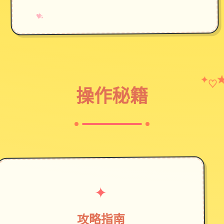
→
✧
♥
✦
♡
操作秘籍
✦
攻略指南