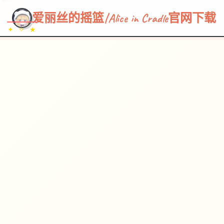
~~~
★
♡
✦
✧
♥
~
→
↗
爱丽丝的摇篮|Alice in Cradle官网下载
✦ ✧ ★