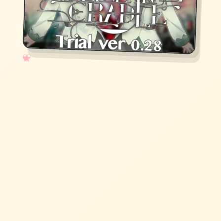
✧
♡
★
♥