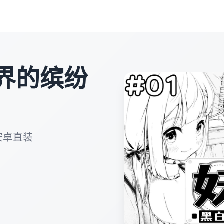
界的缤纷
安卓直装