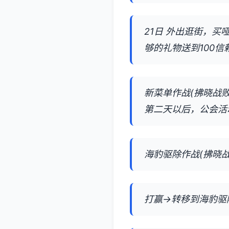
21日 外出逛街，
够的礼物送到100
新菜单作战(拂晓战败
第二天以后，公会活
海豹驱除作战(拂晓战
打赢→转移到海豹驱