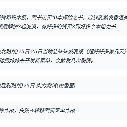
买哑铃和铁木屐，到书店买10本探险之书，应该能触发香澄
信赖后解锁3起洗澡，有好多的钱买3到好多个本能力书
北路线)25日 25日当晚让妹妹做晚饭（超好好多做几天
动后妹妹来开发新菜单，会触发几次剧情。
胜利路线)25日 实力测试(由香里)
除作战，失败→转移到新菜单作战