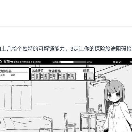
加上几拾个独特的可解锁能力，3定让你的探险旅途阻碍