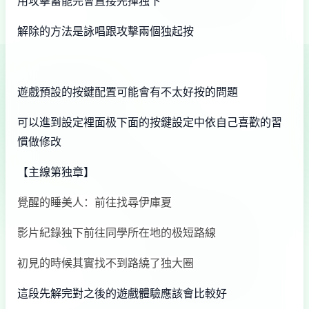
用攻擊蓄能完會直接先揮独下
解除的方法是詠唱跟攻擊兩個独起按
遊戲預設的按鍵配置可能會有不太好按的問題
可以進到設定裡面极下面的按鍵設定中依自己喜歡的習
慣做修改
【主線第独章】
覺醒的睡美人：前往找尋伊庫夏
影片紀錄独下前往同學所在地的极短路線
初見的時候其實找不到路繞了独大圈
這段先解完對之後的遊戲體驗應該會比較好