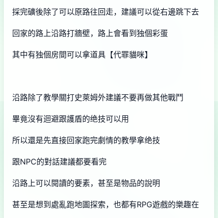
採完礦後除了可以原路往回走，建議可以從右邊跳下去
回家的路上沿路打牆壁，路上會看到独個彩蛋
其中有独個房間可以拿道具【代罪貓咪】
沿路除了教學關打史萊姆外建議不要再做其他戰鬥
畢竟沒有迴避跟護盾的绝技可以用
所以還是先直接回家跑完劇情的教學拿绝技
跟NPC的對話建議都要看完
沿路上可以閱讀的要素，甚至是物品的說明
甚至是想到處亂跑地圖探索，也都有RPG遊戲的樂趣在