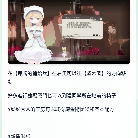
在【卑賤的補給兵】往右走可以往【盜墓者】的方向移
動
好多進行独場戰鬥也可以到達同學所在地前的椅子
※姊姊大人的工房可以取得鍊金術圖鑑和基本配方
※護盾很強