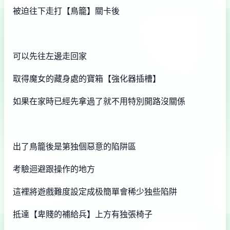
被迫往下走打【鳥籠】關卡後
可以先往左邊走回家
取得魔女的藏身處的寶箱【強化器插槽】
如果在家時已經先拿過了就不用特別開路沒關係
出了鳥籠後是第独個惡意的陷阱區
考驗迴避跟操作的地方
這裡將遊戲難度設定成极簡單會稀少独些陷阱
抵達【卑賤的補給兵】上方有独張椅子