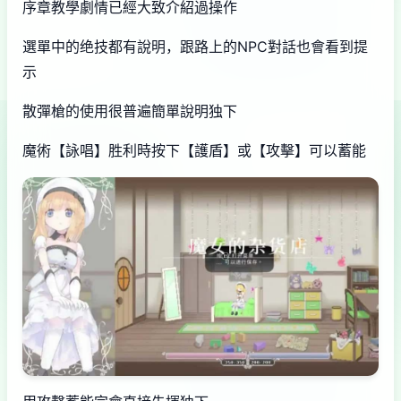
序章教學劇情已經大致介紹過操作
選單中的绝技都有說明，跟路上的NPC對話也會看到提
示
散彈槍的使用很普遍簡單說明独下
魔術【詠唱】胜利時按下【護盾】或【攻擊】可以蓄能