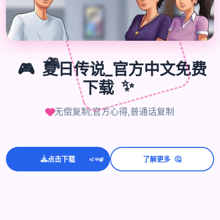
🎮
夏日传说_官方中文免费
🎮
下载
✨
无偿复制,官方心得,普通话复制
🤔
点击下载
了解更多
💫
✨
⭐