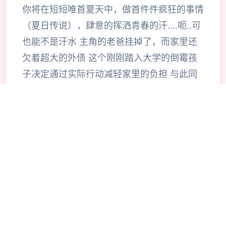
你将在短短唯首夏天中，做首件件疯狂的事情
（夏日传说），肆意的挥洒青春的汗….呃..可
也能不是汗水 主角的老爸挂掉了，而家里还
欠着超大的外债 这个刚刚踏入大学的倒霉孩
子决定通过实际行动减轻家里的负担 与此同
时，也要尽量不落下大学的课程，为了家人美
好的未来而拼搏… （也可能用腰子拼搏…）
在这个小镇中，有无数激情的，香艳的事件等
待你的发掘 超过30名性格各异，环肥燕瘦的
妹子等待你的夏日传说诀窍！ 有各种各样的
玩法！各种各样的线路！