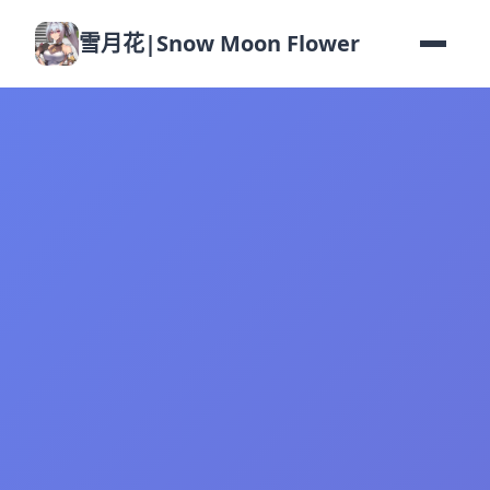
雪月花|Snow Moon Flower