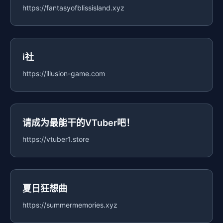
https://fantasyofblissisland.xyz
i社
https://illusion-game.com
请成为最能干的VTuber吧！
https://vtuber1.store
夏日狂想曲
https://summermemories.xyz