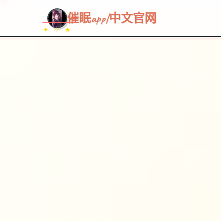
催眠app|中文官网
✦ ✧ ★