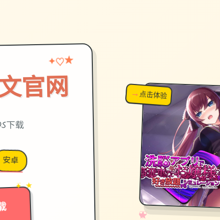
★
♡
✦
中文官网
→
↗
点击体验
超棒！
OS下载
安卓
→
✦ ★
载
✧
♡
★
♥