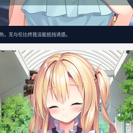
热，无与伦比终我没能抵挡诱惑。