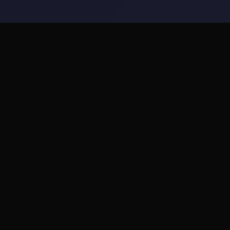
💿 game介绍
游戏特色
17号特工官网（Agent17）。专业的游戏平台，为
您提供优质的游戏体验。