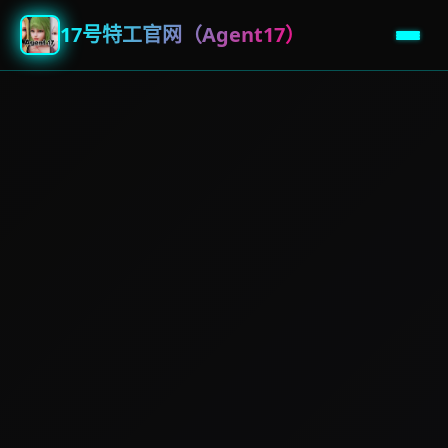
17号特工官网（Agent17）