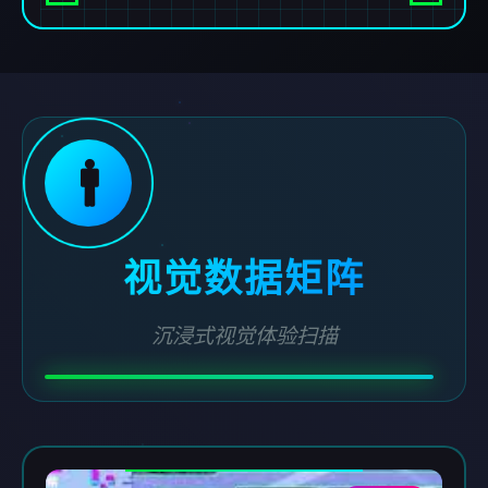
🚹
视觉数据矩阵
沉浸式视觉体验扫描