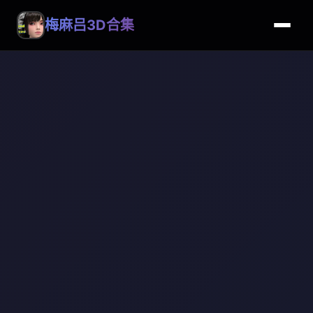
梅麻吕3D合集