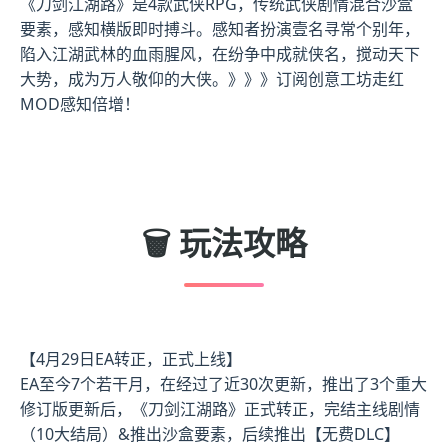
《刀剑江湖路》是4款武侠RPG，传统武侠剧情混合沙盒
要素，感知横版即时搏斗。感知者扮演壹名寻常个别年，
陷入江湖武林的血雨腥风，在纷争中成就侠名，搅动天下
大势，成为万人敬仰的大侠。》》》订阅创意工坊走红
MOD感知倍增！
🗑️ 玩法攻略
【4月29日EA转正，正式上线】
EA至今7个若干月，在经过了近30次更新，推出了3个重大
修订版更新后，《刀剑江湖路》正式转正，完结主线剧情
（10大结局）&推出沙盒要素，后续推出【无费DLC】