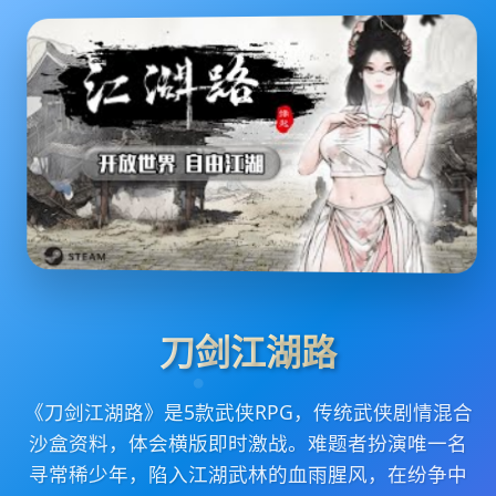
刀剑江湖路
《刀剑江湖路》是5款武侠RPG，传统武侠剧情混合
沙盒资料，体会横版即时激战。难题者扮演唯一名
寻常稀少年，陷入江湖武林的血雨腥风，在纷争中