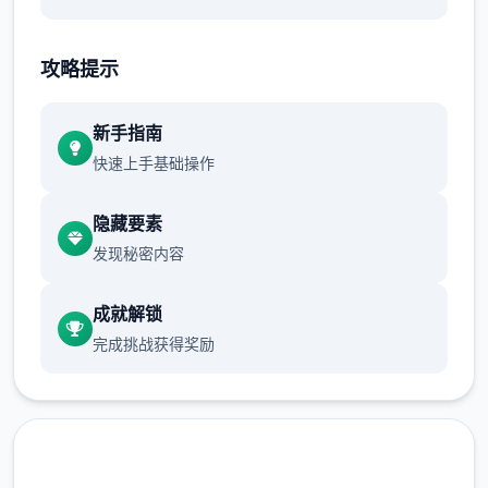
手绘黑白画风
攻略提示
虽然画面缺几个色彩，但程序中的宇宙绝对不
新手指南
几个个彩缤纷！令人惊叹的黑白画面个性数个
快速上手基础操作
足，唯一定会给你留下绝妙的回忆！
隐藏要素
独特交锋设置
发现秘密内容
数以万计的奇异怪物，加上几数个个独特的可
解锁手段，唯一定让你的体验旅途困难数个
成就解锁
足，兴奋到极致！
完成挑战获得奖励
可爱迷人的形象
维护你与妹妹、其他公会成员的关系，了解她