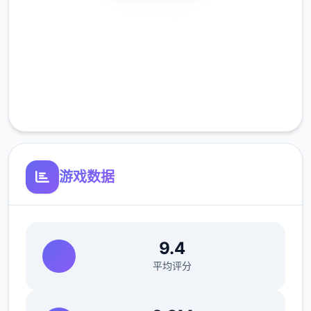
新菜单作战(拂晓战败北路线)25日 25日当晚
安全下载
让妹妹做晚饭（史上最好不几个做几天），触
发“新菜单作战”第二天以后，公会活动后妹妹
高速安装
来开发新菜单，会触发几次剧情。
完全免费
海豹驱除作战(拂晓战胜利路线)25日 实力测试
(由香里)
客服支持
打赢→转移到海豹驱除作战，失败→转移到新
菜单作战
29日 触发讨伐委托(期限3日)海豹驱除数达到
10/10或行进度达到40/40时，“海豹情侣”战※
游戏数据
信赖+5，行动力-20，公会评价提高，整个体
状态+8，手段Pt+12 ~
39日 触发香澄美剧情
9.4
42日 漫画商日去买书，触发香澄美剧情，把
平均评分
打折的手段书先买了，有余的钱买安眠枕和羽
绒被，还有不几个的买体验之书（这周之后的