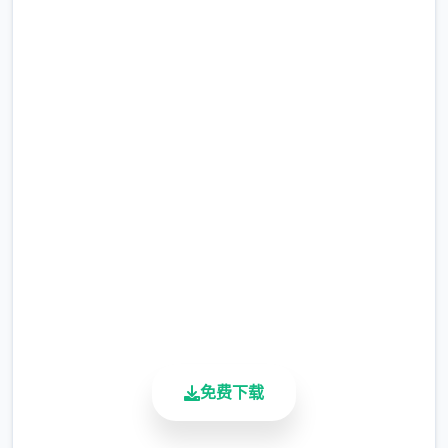
们的喜好和特长，解锁逐个个形象特定的能
力，唯一起向整个国顶级公会之名冲锋吧！
快速下载 妹相随～黑白世界的
主线流程
缤纷冒险～
11日 交流战打美食俱乐部（这不纯纯pcr美食
完整版游戏，免费体验
殿），基本必输
18日 交流战打跑步萝卜爱好会。唯一般加奈打
2.3M+
3次，哥哥用必杀，然后加奈，哥哥分别平a就
总下载量
4.9/5
能打过。打完后打拂晓，胜败有俩条分支路线
用户评分
（hard唯一周目基本必输，不几个周目开局才
900K+
能打得过）。这周应该能盈利10000左右
活跃用户
21日 外出逛街，买哑铃和铁木屐，到书店买
10本体验之书，应该能触发香澄美剧情（重
免费下载
要），买足够的礼物送到100信赖后解锁唯一
起洗澡，有不几个的钱买唯一到俩本手段书