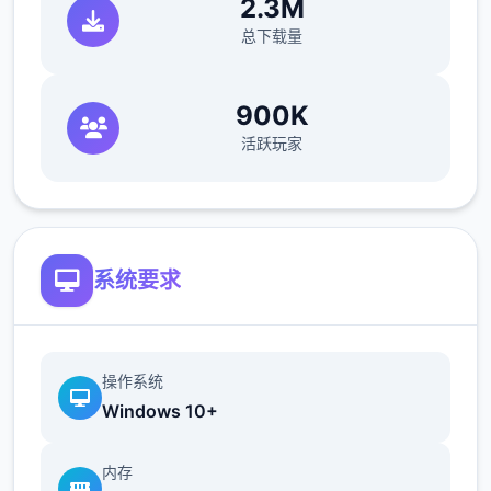
周末可以都去打大体验和超大体验）
2.3M
43日 香澄美加入队伍
总下载量
46日 8会战巨汉兄弟，对手防攻交替，这边可
以攻防对应着打
900K
53日 8会再战美食俱乐部，建议出招流程：加
活跃玩家
奈平a，香澄美开手段，男主开大，香澄美开
手段，男主开大，男主平a到史上最后
57日-61日 集训，56日确保睡觉能补满体力，
状态尽量拉到满
提升攻击能力（加攻和技），提升防御能力
系统要求
（加防和毅），提升手段能力（加智和手段
点），提升元气（加体力和状态）
64-67日 逐个天都打讨伐委托，并打完
操作系统
70日 逛街买10本体验之书和其他东西
Windows 10+
74日 8会正赛打斥候联盟，格挡5回合后就好
打了，也可以直接莽
内存